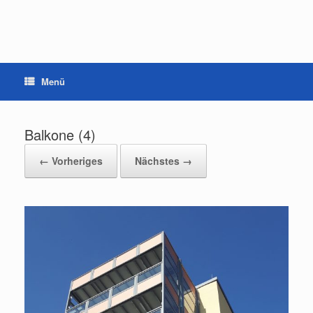
Zum
Inhalt
springen
Menü
Balkone (4)
← Vorheriges
Nächstes →